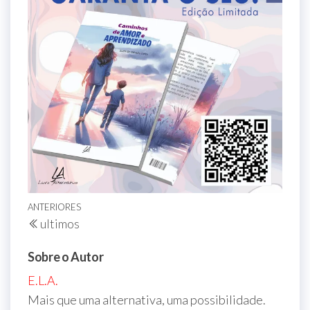
Navegação
Post
ANTERIORES
ultimos
de
anterior
Post
Sobre o Autor
E.L.A.
Mais que uma alternativa, uma possibilidade.