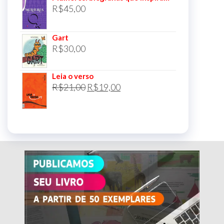
R$
45,00
Gart
R$
30,00
Leia o verso
O
O
R$
21,00
R$
19,00
preço
preço
original
atual
era:
é:
R$21,00.
R$19,00.