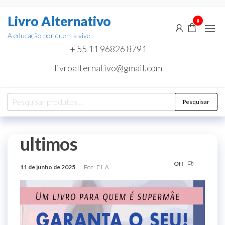
Pular
Livro Alternativo
para
0
o
A educação por quem a vive.
conteúdo
+ 55 11 96826 8791
livroalternativo@gmail.com
Pesquisar
Pesquisar
por:
ultimos
Off
11 de junho de 2025
Por
E.L.A.