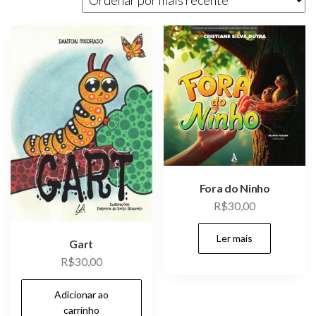
mais
recente
Fora do Ninho
R$
30,00
Ler mais
Gart
R$
30,00
Adicionar ao
carrinho