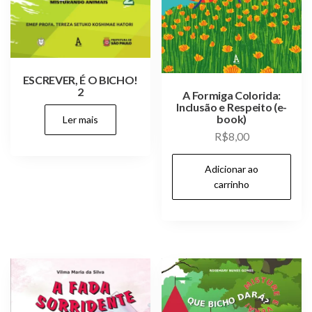
ESCREVER, É O BICHO!
2
A Formiga Colorida:
Inclusão e Respeito (e-
book)
Ler mais
R$
8,00
Adicionar ao
carrinho