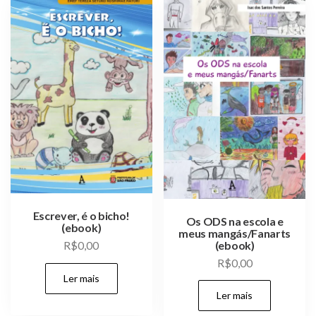
Escrever, é o bicho!
Os ODS na escola e
(ebook)
meus mangás/Fanarts
(ebook)
R$
0,00
R$
0,00
Ler mais
Ler mais