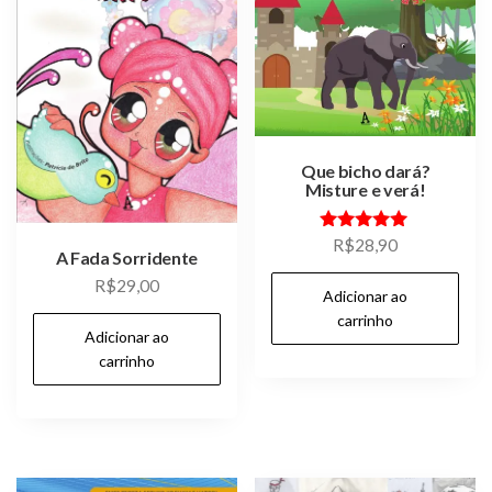
Que bicho dará?
Misture e verá!
Avaliação
R$
28,90
A Fada Sorridente
5.00
de 5
R$
29,00
Adicionar ao
carrinho
Adicionar ao
carrinho