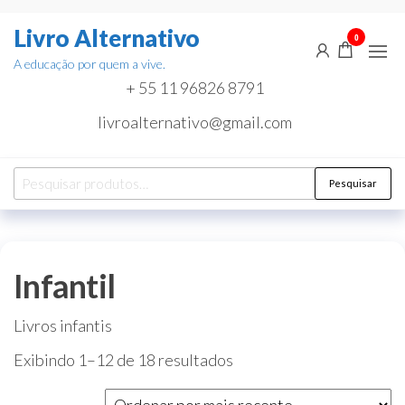
Pular
Livro Alternativo
para
0
o
A educação por quem a vive.
conteúdo
+ 55 11 96826 8791
livroalternativo@gmail.com
Pesquisar
Pesquisar
por:
Infantil
Livros infantis
Classificado
Exibindo 1–12 de 18 resultados
por