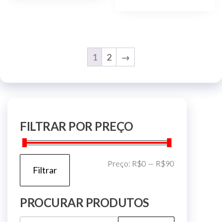
1
2
→
FILTRAR POR PREÇO
Preço
Preço
Preço:
R$0
—
R$90
Filtrar
mínimo
máximo
PROCURAR PRODUTOS