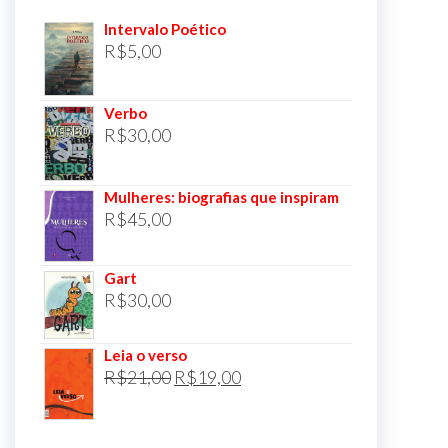
Intervalo Poético
R$
5,00
Verbo
R$
30,00
Mulheres: biografias que inspiram
R$
45,00
Gart
R$
30,00
Leia o verso
O
O
R$
21,00
R$
19,00
preço
preço
original
atual