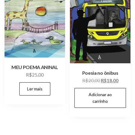
MEU POEMA ANINAL
Poesia no ônibus
R$
25,00
O
O
R$
20,00
R$
18,00
preço
preço
Ler mais
Adicionar ao
original
atual
carrinho
era:
é:
R$20,00.
R$18,00