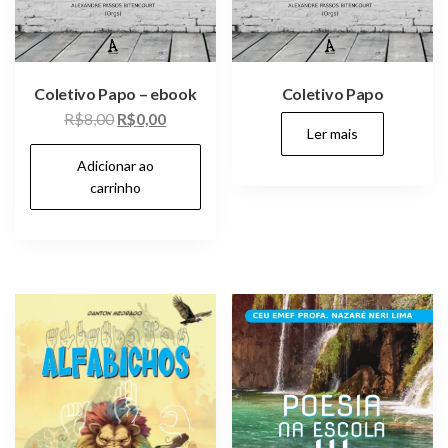
Coletivo Papo – ebook
Coletivo Papo
O
O
R$
8,00
R$
0,00
Ler mais
preço
preço
Adicionar ao
original
atual
carrinho
era:
é:
R$8,00.
R$0,00.