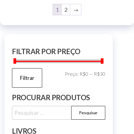
1
2
→
FILTRAR POR PREÇO
Preço
Preço
Preço:
R$0
—
R$30
Filtrar
mínimo
máximo
PROCURAR PRODUTOS
Pesquisar
por:
LIVROS