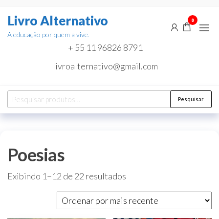
Pular
Livro Alternativo
para
0
o
A educação por quem a vive.
conteúdo
+ 55 11 96826 8791
livroalternativo@gmail.com
Pesquisar
Pesquisar
por:
Poesias
Classificado
Exibindo 1–12 de 22 resultados
por
mais
recente