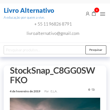
Pular
Livro Alternativo
para
0
o
A educação por quem a vive.
conteúdo
+ 55 11 96826 8791
livroalternativo@gmail.com
Pesquisar
Pesquisar
por:
StockSnap_C8GG0SW
FKO
0
4 de fevereiro de 2019
Por
E.L.A.