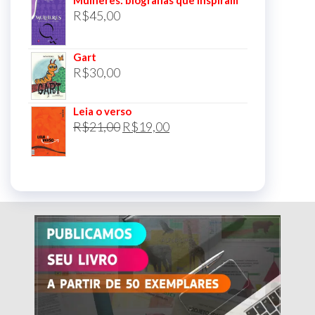
Mulheres: biografias que inspiram
R$
45,00
Gart
R$
30,00
Leia o verso
O
O
R$
21,00
R$
19,00
preço
preço
original
atual
era:
é:
R$21,00.
R$19,00.