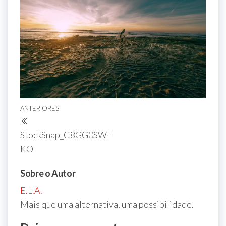
Navegação
Post
ANTERIORES
de
anterior
StockSnap_C8GG0SWF
Post
KO
Sobre o Autor
E.L.A.
Mais que uma alternativa, uma possibilidade.