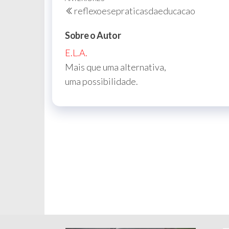
Navegação
Post
reflexoesepraticasdaeducacao
de
anterior
Post
Sobre o Autor
E.L.A.
Mais que uma alternativa,
uma possibilidade.