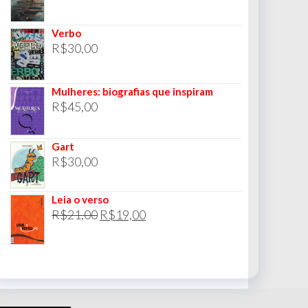
Verbo
R$
30,00
Mulheres: biografias que inspiram
R$
45,00
Gart
R$
30,00
Leia o verso
O
O
R$
21,00
R$
19,00
preço
preço
original
atual
era:
é:
R$21,00.
R$19,00.