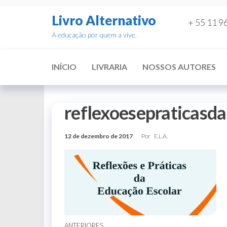
Pular
Livro Alternativo
para
+ 55 11 9
o
A educação por quem a vive.
conteúdo
INÍCIO
LIVRARIA
NOSSOS AUTORES
reflexoesepraticasd
12 de dezembro de 2017
Por
E.L.A.
ANTERIORES