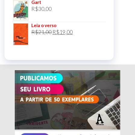
Gart
R$
30,00
Leia o verso
O
O
R$
21,00
R$
19,00
preço
preço
original
atual
era:
é:
R$21,00.
R$19,00.