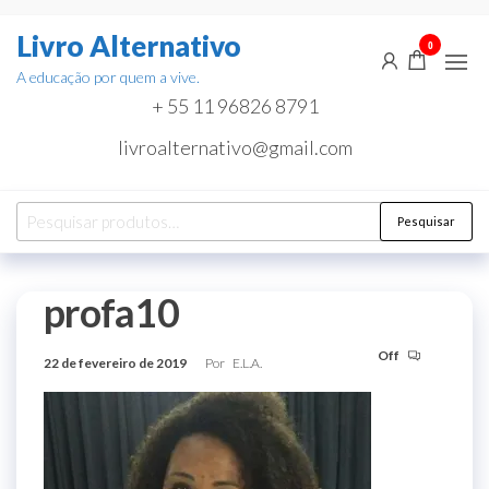
Pular
Livro Alternativo
para
0
o
A educação por quem a vive.
conteúdo
+ 55 11 96826 8791
livroalternativo@gmail.com
Pesquisar
Pesquisar
por:
profa10
Off
22 de fevereiro de 2019
Por
E.L.A.