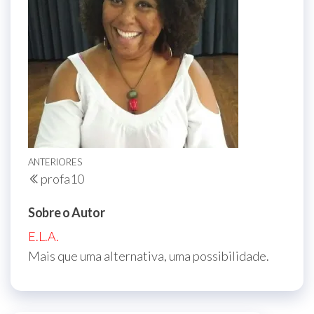
Navegação
Post
ANTERIORES
profa10
de
anterior
Post
Sobre o Autor
E.L.A.
Mais que uma alternativa, uma possibilidade.