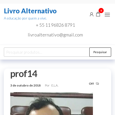
Pular
Livro Alternativo
para
0
o
A educação por quem a vive.
conteúdo
+ 55 11 96826 8791
livroalternativo@gmail.com
Pesquisar
Pesquisar
por:
prof14
Off
3 de outubro de 2018
Por
E.L.A.