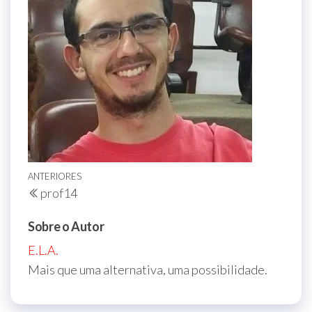
Navegação
Post
ANTERIORES
prof14
de
anterior
Post
Sobre o Autor
E.L.A.
Mais que uma alternativa, uma possibilidade.