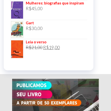
Mulheres: biografias que inspiram
R$
45,00
Gart
R$
30,00
Leia o verso
O
O
R$
21,00
R$
19,00
preço
preço
original
atual
era:
é:
R$21,00.
R$19,00.