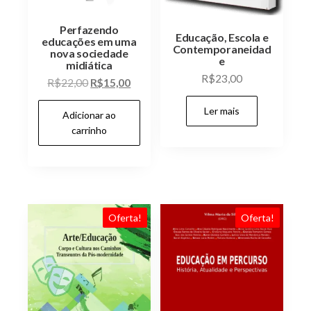
Perfazendo
Educação, Escola e
educações em uma
Contemporaneidad
nova sociedade
e
midiática
R$
23,00
O
O
R$
22,00
R$
15,00
preço
preço
Ler mais
Adicionar ao
original
atual
carrinho
era:
é:
R$22,00.
R$15,00.
Oferta!
Oferta!