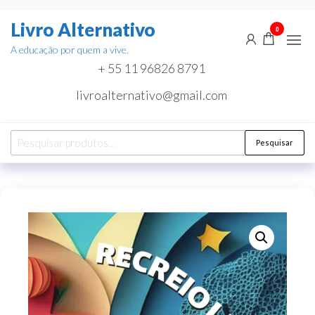
Pular
Livro Alternativo
para
0
o
A educação por quem a vive.
conteúdo
+ 55 11 96826 8791
livroalternativo@gmail.com
Pesquisar
Pesquisar
por: