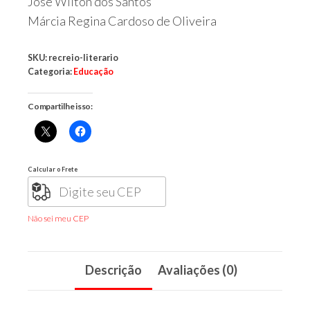
José Wilton dos Santos
Márcia Regina Cardoso de Oliveira
SKU:
recreio-literario
Categoria:
Educação
Compartilhe isso:
Calcular o Frete
Não sei meu CEP
Descrição
Avaliações (0)