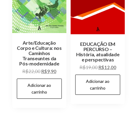
Arte/Educação
EDUCAÇÃO EM
Corpo e Cultura: nos
PERCURSO –
Caminhos
História, atualidade
Transeuntes da
e perspectivas
Pós-modernidade
O
O
R$
19,00
R$
12,00
O
O
R$
22,00
R$
9,90
preço
preço
preço
preço
Adicionar ao
original
atual
Adicionar ao
original
atual
carrinho
era:
é:
carrinho
era:
é:
R$19,00.
R$12,00.
R$22,00.
R$9,90.