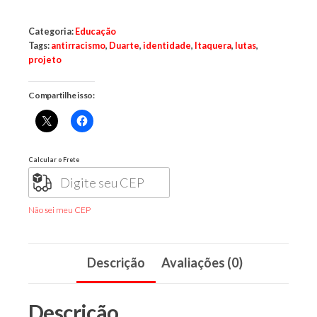
Categoria:
Educação
Tags:
antirracismo
,
Duarte
,
identidade
,
Itaquera
,
lutas
,
projeto
Compartilhe isso:
Calcular o Frete
Não sei meu CEP
Descrição
Avaliações (0)
Descrição