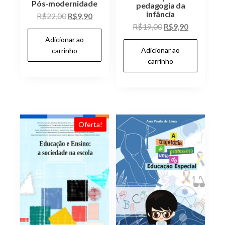
Pós-modernidade
pedagogia da
infância
O
O
R$
22,00
R$
9,90
O
O
R$
19,00
R$
9,90
preço
preço
preço
preço
Adicionar ao
original
atual
Adicionar ao
original
atual
carrinho
era:
é:
carrinho
era:
é:
R$22,00.
R$9,90.
R$19,00.
R$9,90.
Oferta!