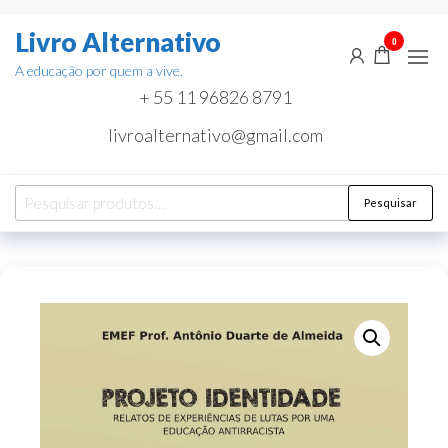
Pular
Livro Alternativo
para
0
o
A educação por quem a vive.
conteúdo
+ 55 11 96826 8791
livroalternativo@gmail.com
Pesquisar
Pesquisar
por: