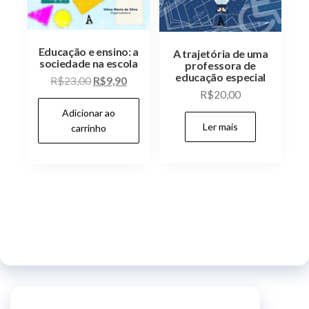
Educação e ensino: a
A trajetória de uma
sociedade na escola
professora de
educação especial
O
O
R$
23,00
R$
9,90
R$
20,00
preço
preço
Adicionar ao
original
atual
Ler mais
carrinho
era:
é:
R$23,00.
R$9,90.