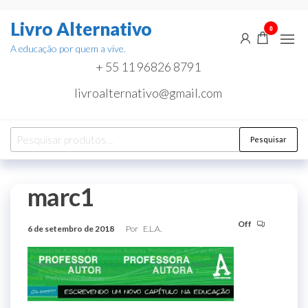
Pular
Livro Alternativo
para
0
o
A educação por quem a vive.
conteúdo
+ 55 11 96826 8791
livroalternativo@gmail.com
Pesquisar
Pesquisar
por:
marc1
Off
6 de setembro de 2018
Por
E.L.A.