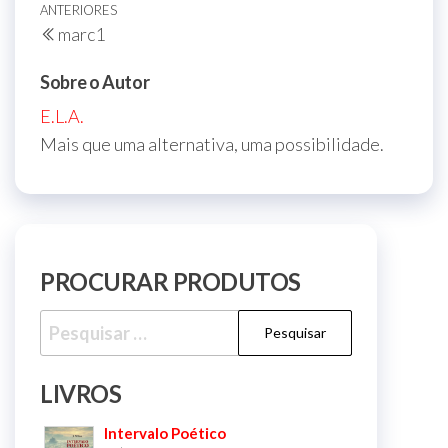
Navegação
Post
ANTERIORES
marc1
de
anterior
Post
Sobre o Autor
E.L.A.
Mais que uma alternativa, uma possibilidade.
PROCURAR PRODUTOS
Pesquisar
por:
LIVROS
Intervalo Poético