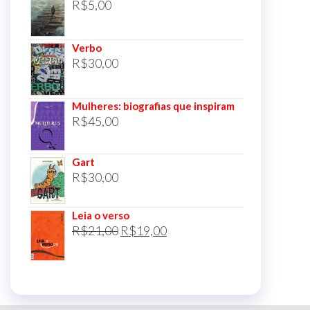
R$
5,00
Verbo
R$
30,00
Mulheres: biografias que inspiram
R$
45,00
Gart
R$
30,00
Leia o verso
O
O
R$
21,00
R$
19,00
preço
preço
original
atual
era:
é:
R$21,00.
R$19,00.