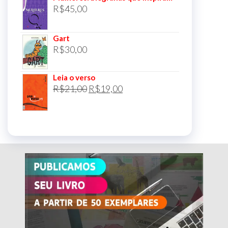
R$
45,00
Gart
R$
30,00
Leia o verso
O
O
R$
21,00
R$
19,00
preço
preço
original
atual
era:
é:
R$21,00.
R$19,00.