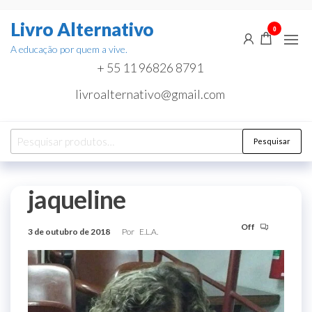
Pular
Livro Alternativo
para
0
o
A educação por quem a vive.
conteúdo
+ 55 11 96826 8791
livroalternativo@gmail.com
Pesquisar
Pesquisar
por:
jaqueline
Off
3 de outubro de 2018
Por
E.L.A.