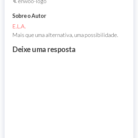
enwoo-logo
de
anterior
Post
Sobre o Autor
E.L.A.
Mais que uma alternativa, uma possibilidade.
Deixe uma resposta