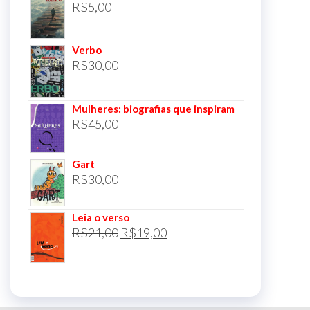
R$
5,00
Verbo
R$
30,00
Mulheres: biografias que inspiram
R$
45,00
Gart
R$
30,00
Leia o verso
O
O
R$
21,00
R$
19,00
preço
preço
original
atual
era:
é:
R$21,00.
R$19,00.