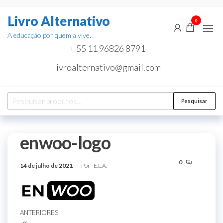
Pular
Livro Alternativo
para
0
o
A educação por quem a vive.
conteúdo
+ 55 11 96826 8791
livroalternativo@gmail.com
Pesquisar
Pesquisar
por:
enwoo-logo
0
14 de julho de 2021
Por
E.L.A.
Navegação
Post
ANTERIORES