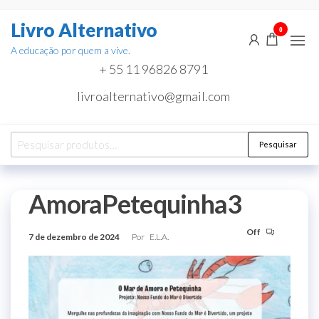
Pular
Livro Alternativo
para
0
o
A educação por quem a vive.
conteúdo
+ 55 11 96826 8791
livroalternativo@gmail.com
Pesquisar
Pesquisar
por:
AmoraPetequinha3
Off
7 de dezembro de 2024
Por
E.L.A.