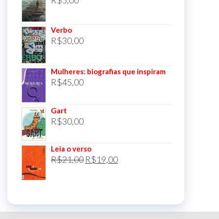
Verbo
R$
30,00
Mulheres: biografias que inspiram
R$
45,00
Gart
R$
30,00
Leia o verso
O
O
R$
21,00
R$
19,00
preço
preço
original
atual
era:
é:
R$21,00.
R$19,00.