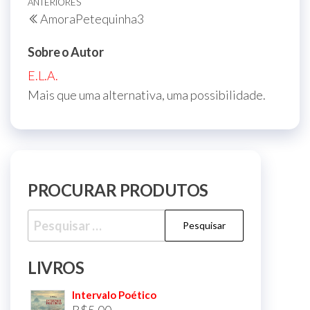
Navegação
Post
ANTERIORES
AmoraPetequinha3
de
anterior
Post
Sobre o Autor
E.L.A.
Mais que uma alternativa, uma possibilidade.
PROCURAR PRODUTOS
Pesquisar
por:
LIVROS
Intervalo Poético
R$
5,00