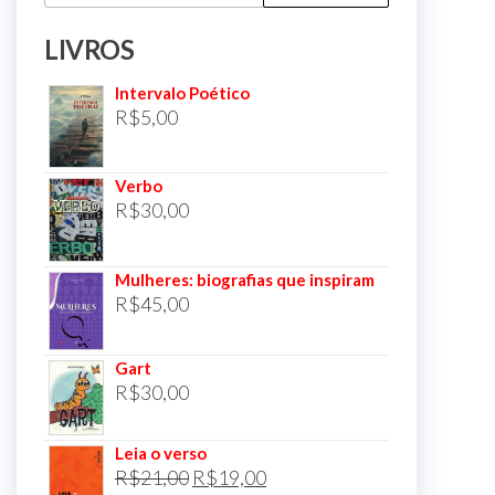
por:
LIVROS
Intervalo Poético
R$
5,00
Verbo
R$
30,00
Mulheres: biografias que inspiram
R$
45,00
Gart
R$
30,00
Leia o verso
O
O
R$
21,00
R$
19,00