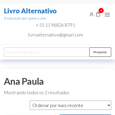
Pular
Livro Alternativo
para
0
o
A educação por quem a vive.
conteúdo
+ 55 11 96826 8791
livroalternativo@gmail.com
Pesquisar
Pesquisar
por:
Ana Paula
Classificado
Mostrando todos os 2 resultados
por
mais
recente