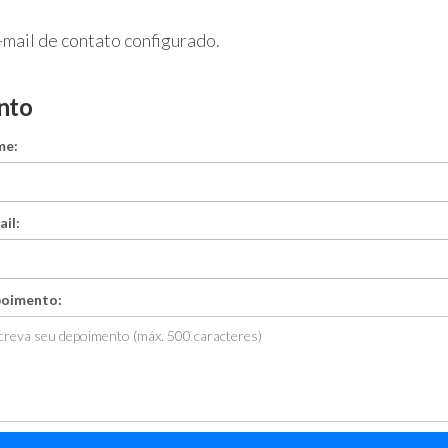
-mail de contato configurado.
nto
me:
ail:
oimento: