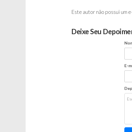
Este autor não possui um e
Deixe Seu Depoime
No
E-m
Dep