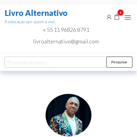
Pular
Livro Alternativo
para
0
o
A educação por quem a vive.
conteúdo
+ 55 11 96826 8791
livroalternativo@gmail.com
Pesquisar
Pesquisar
por: