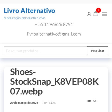
Pular
Livro Alternativo
para
0
o
A educação por quem a vive.
conteúdo
+ 55 11 96826 8791
livroalternativo@gmail.com
Pesquisar
Pesquisar
por:
Shoes-
StockSnap_K8VEP08K
07.webp
Off
29 de março de 2026
Por
E.L.A.