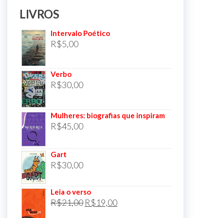
LIVROS
Intervalo Poético
R$
5,00
Verbo
R$
30,00
Mulheres: biografias que inspiram
R$
45,00
Gart
R$
30,00
Leia o verso
O
O
R$
21,00
R$
19,00
preço
preço