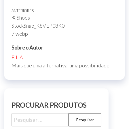
Navegação
Post
ANTERIORES
Shoes-
de
anterior
StockSnap_K8VEP08K0
Post
7.webp
Sobre o Autor
E.L.A.
Mais que uma alternativa, uma possibilidade.
PROCURAR PRODUTOS
Pesquisar
por: