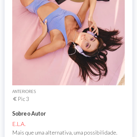
Navegação
Post
ANTERIORES
Pic 3
de
anterior
Post
Sobre o Autor
E.L.A.
Mais que uma alternativa, uma possibilidade.