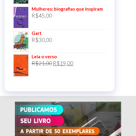
Mulheres: biografias que inspiram
R$
45,00
Gart
R$
30,00
Leia o verso
O
O
R$
21,00
R$
19,00
preço
preço
original
atual
era:
é:
R$21,00.
R$19,00.