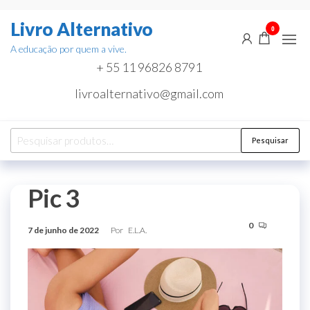
Pular
Livro Alternativo
para
0
o
A educação por quem a vive.
conteúdo
+ 55 11 96826 8791
livroalternativo@gmail.com
Pesquisar
Pesquisar
por:
Pic 3
0
7 de junho de 2022
Por
E.L.A.