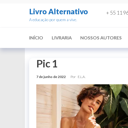
Pular
Livro Alternativo
para
+ 55 11 9
o
A educação por quem a vive.
conteúdo
INÍCIO
LIVRARIA
NOSSOS AUTORES
Pic 1
7 de junho de 2022
Por
E.L.A.