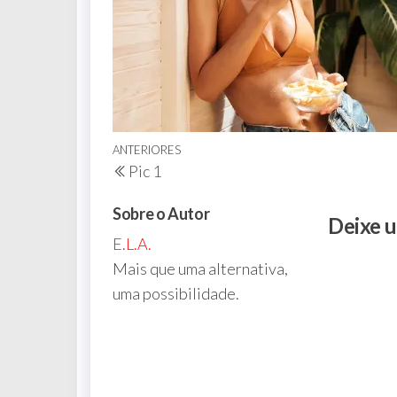
Navegação
Post
ANTERIORES
Pic 1
de
anterior
Post
Sobre o Autor
Deixe 
E.L.A.
Mais que uma alternativa,
uma possibilidade.