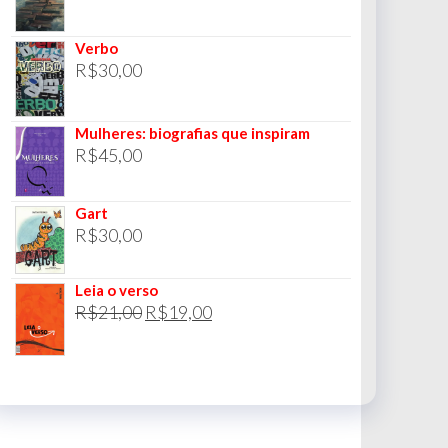
Verbo
R$
30,00
Mulheres: biografias que inspiram
R$
45,00
Gart
R$
30,00
Leia o verso
O
O
R$
21,00
R$
19,00
preço
preço
original
atual
era:
é:
R$21,00.
R$19,00.