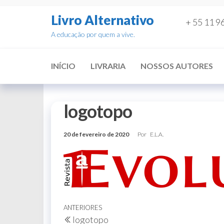
Pular
Livro Alternativo
para
+ 55 11 9
o
A educação por quem a vive.
conteúdo
INÍCIO
LIVRARIA
NOSSOS AUTORES
logotopo
20 de fevereiro de 2020
Por
E.L.A.
Navegação
Post
ANTERIORES
logotopo
anterior