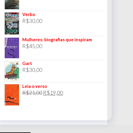
Verbo
R$
30,00
Mulheres: biografias que inspiram
R$
45,00
Gart
R$
30,00
Leia o verso
O
O
R$
21,00
R$
19,00
preço
preço
original
atual
era:
é:
R$21,00.
R$19,00.