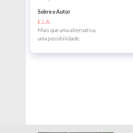
de
Post
Sobre o Autor
E.L.A.
Mais que uma alternativa,
uma possibilidade.