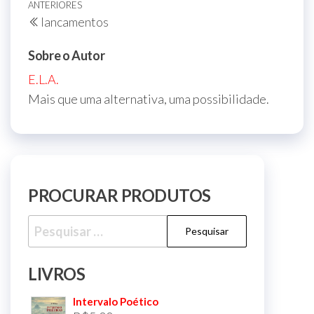
Navegação
Post
ANTERIORES
lancamentos
de
anterior
Post
Sobre o Autor
E.L.A.
Mais que uma alternativa, uma possibilidade.
PROCURAR PRODUTOS
Pesquisar
por:
LIVROS
Intervalo Poético