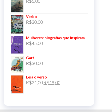
R$
5,00
Verbo
R$
30,00
Mulheres: biografias que inspiram
R$
45,00
Gart
R$
30,00
Leia o verso
O
O
R$
21,00
R$
19,00
preço
preço
original
atual
era:
é:
R$21,00.
R$19,00.