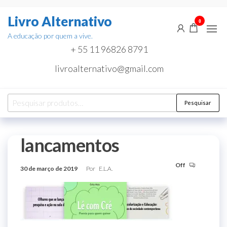
Pular
Livro Alternativo
para
0
o
A educação por quem a vive.
conteúdo
+ 55 11 96826 8791
livroalternativo@gmail.com
Pesquisar
Pesquisar
por:
lancamentos
Off
30 de março de 2019
Por
E.L.A.