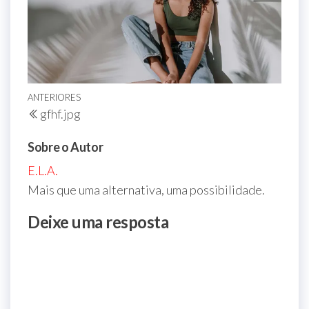
Navegação
Post
ANTERIORES
gfhf.jpg
de
anterior
Post
Sobre o Autor
E.L.A.
Mais que uma alternativa, uma possibilidade.
Deixe uma resposta