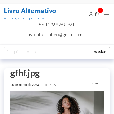
Pular
Livro Alternativo
para
0
o
A educação por quem a vive.
conteúdo
+ 55 11 96826 8791
livroalternativo@gmail.com
Pesquisar
Pesquisar
por:
gfhf.jpg
0
16 de março de 2023
Por
E.L.A.