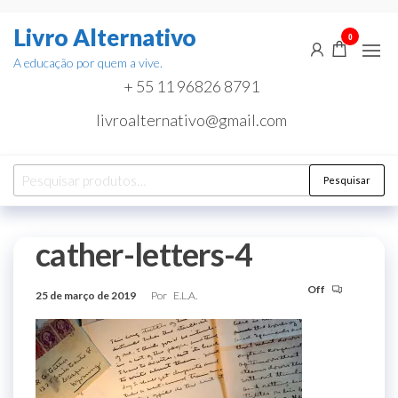
Pular
Livro Alternativo
para
0
o
A educação por quem a vive.
conteúdo
+ 55 11 96826 8791
livroalternativo@gmail.com
Pesquisar
Pesquisar
por:
cather-letters-4
Off
25 de março de 2019
Por
E.L.A.