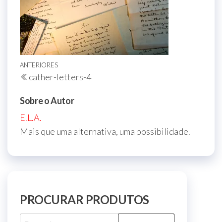
Navegação
Post
ANTERIORES
cather-letters-4
de
anterior
Post
Sobre o Autor
E.L.A.
Mais que uma alternativa, uma possibilidade.
PROCURAR PRODUTOS
Pesquisar