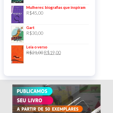
Mulheres: biografias que inspiram
R$
45,00
Gart
R$
30,00
Leia o verso
O
O
R$
21,00
R$
19,00
preço
preço
original
atual
era:
é:
R$21,00.
R$19,00.