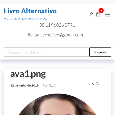
Pular
Livro Alternativo
para
0
o
A educação por quem a vive.
conteúdo
+ 55 11 96826 8791
livroalternativo@gmail.com
Pesquisar
Pesquisar
por:
ava1.png
0
12 de junho de 2018
Por
E.L.A.