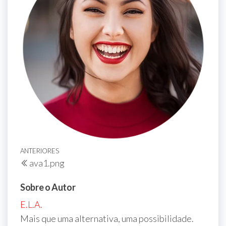
Navegação
Post
ANTERIORES
ava1.png
de
anterior
Post
Sobre o Autor
E.L.A.
Mais que uma alternativa, uma possibilidade.