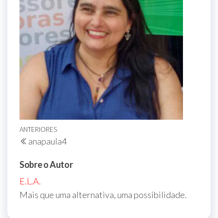
Navegação
Post
ANTERIORES
anapaula4
de
anterior
Post
Sobre o Autor
E.L.A.
Mais que uma alternativa, uma possibilidade.