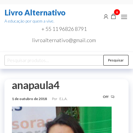
Pular
Livro Alternativo
para
0
o
A educação por quem a vive.
conteúdo
+ 55 11 96826 8791
livroalternativo@gmail.com
Pesquisar
Pesquisar
por:
anapaula4
Off
1 de outubro de 2018
Por
E.L.A.