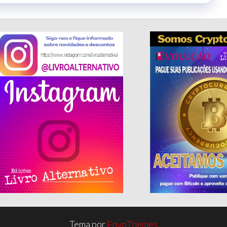
Tema por
EnvoThemes