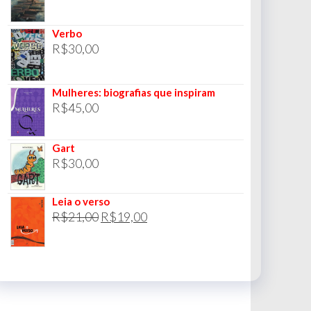
Verbo
R$
30,00
Mulheres: biografias que inspiram
R$
45,00
Gart
R$
30,00
Leia o verso
O
O
R$
21,00
R$
19,00
preço
preço
original
atual
era:
é:
R$21,00.
R$19,00.