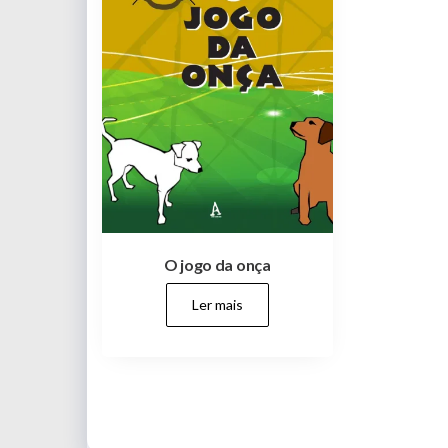
O jogo da onça
Ler mais